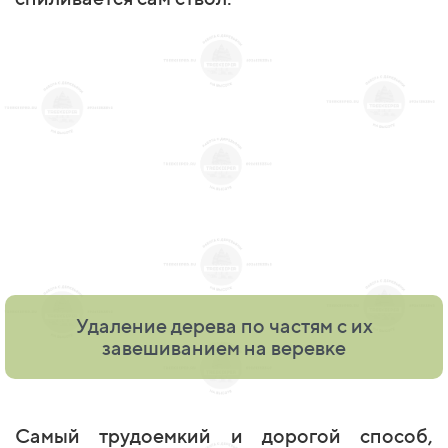
Удаление дерева по частям с их
завешиванием на веревке
Самый трудоемкий и дорогой способ,