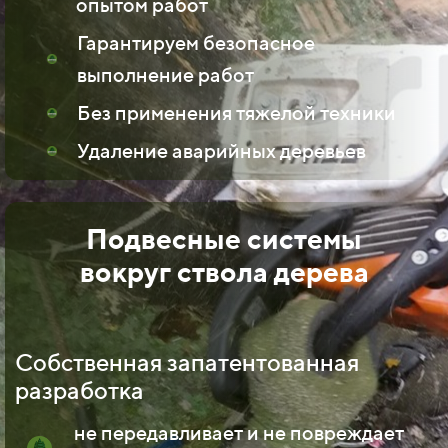
опытом работ
Гарантируем безопасное
выполнение работ
Без применения тяжелой техники
Удаление аварийных деревьев
Подвесные системы
вокруг ствола дерева
Собственная запатентованная
разработка
не передавливает и не повреждает