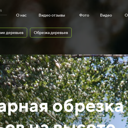
s
О нас
Видео отзывы
Фото
Видео
О
ие деревьев
Обрезка деревьев
арная обрезка
ьев на высоте