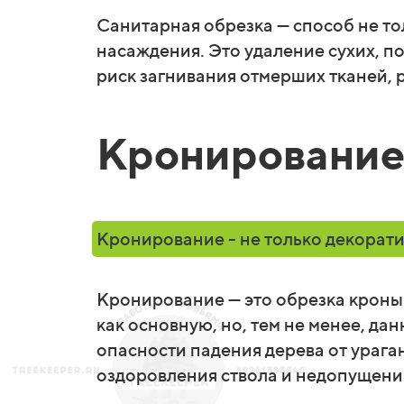
Санитарная обрезка — способ не то
насаждения. Э
то удаление сухих, п
риск загнивания отмерших тканей, 
Кронировани
Кронирование - не только декорат
Кронирование — это обрезка кроны
как основную, но, тем не менее, д
опасности падения дерева от урага
оздоровления ствола и недопущени