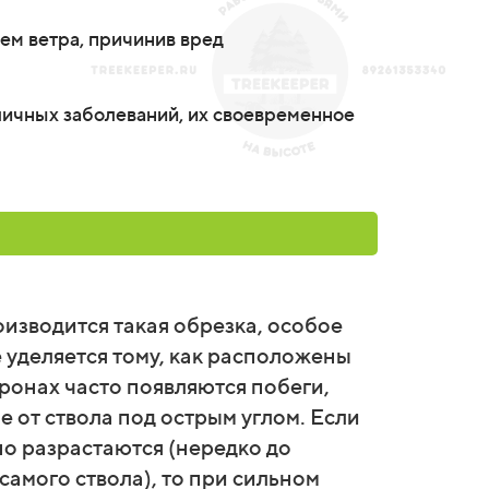
ием ветра, причинив вред
личных заболеваний, их своевременное
оизводится такая обрезка, особое
 уделяется тому, как расположены
кронах часто появляются побеги,
 от ствола под острым углом. Если
но разрастаются (нередко до
амого ствола), то при сильном