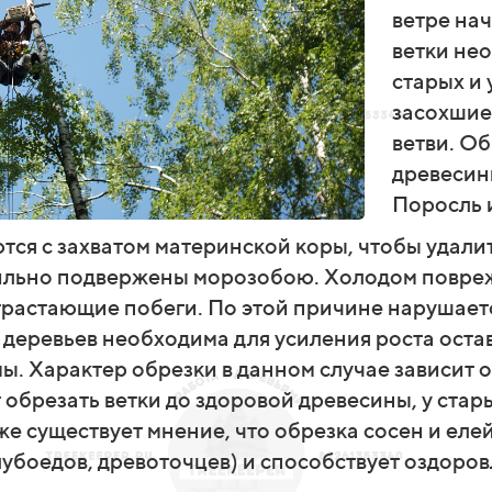
ветре на
ветки не
старых и
засохшие
ветви. Об
древесин
Поросль 
тся с захватом материнской коры
, чтобы удали
ильно подвержены морозобою. Холодом повреж
отрастающие побеги. По этой причине нарушае
 деревьев необходима для усиления роста остав
. Характер обрезки в данном случае зависит о
 обрезать ветки до здоровой древесины, у ста
же существует мнение, что обрезка сосен и ел
убоедов, древоточцев) и способствует оздоров