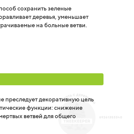
способ сохранить зеленые
доравливает деревья, уменьшает
трачиваемые на больные ветви.
ие преследует декоративную цель
актические функции: снижение
мертвых ветвей для общего