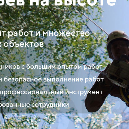
т работ и множество
 объектов
дников с большим опытом работ
м безопасное выполнение работ
профессиональный инструмент
ованные сотрудники