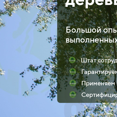
Большой опы
выполненных
Штат сотру
Гарантируе
Применяем 
Сертифицир