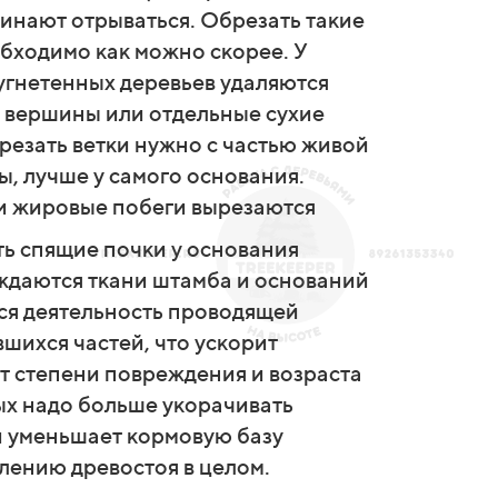
чинают отрываться.
Обрезать такие
обходимо как можно скорее. У
 угнетенных деревьев удаляются
 вершины или отдельные сухие
резать ветки нужно с частью живой
ы, лучше у самого основания.
и жировые побеги вырезаются
ть спящие почки у основания
даются ткани штамба и оснований
тся деятельность проводящей
шихся частей, что ускорит
т степени повреждения и возраста
рых надо больше укорачивать
ей уменьшает кормовую базу
лению древостоя в целом.