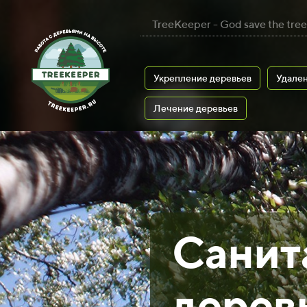
TreeKeeper - God save the tree
Укрепление деревьев
Удален
Лечение деревьев
Санит
дерев