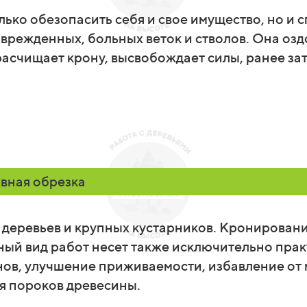
лько обезопасить себя и свое имущество, но и 
оврежденных, больных веток и стволов. Она оз
расчищает крону, высвобождает силы, ранее за
е
ивная обрезка
 деревьев и крупных кустарников. Кронирован
анный вид работ несет также исключительно пр
нов, улучшение приживаемости, избавление от 
я пороков древесины.