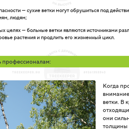
опасности — сухие ветки могут обрушиться под действ
иям, людям;
ных целях — больные ветки являются источниками раз
овье растения и продлить его жизненный цикл.
ь профессионалам:
Когда пр
внимание
ветки. В 
отходящие
они силь
толщины с