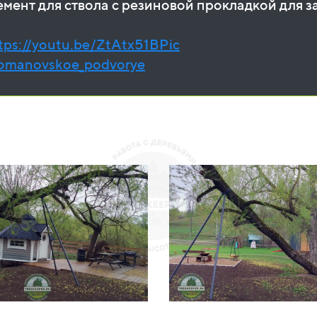
емент для ствола с резиновой прокладкой для 
tps://youtu.be/ZtAtx51BPic
/romanovskoe_podvorye