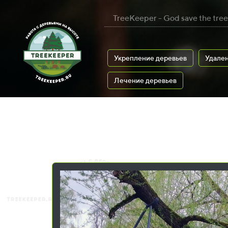
TreeKeeper - God save the tree
Укрепление деревьев
Удален
Лечение деревьев