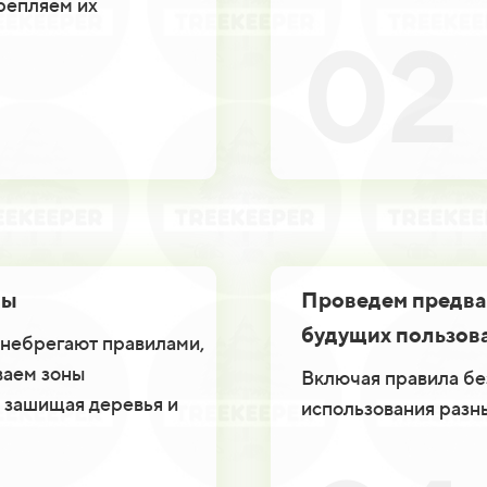
репляем их
02
ны
Проведем предва
будущих пользов
енебрегают правилами,
ваем зоны
Включая правила бе
 зашищая деревья и
использования разн