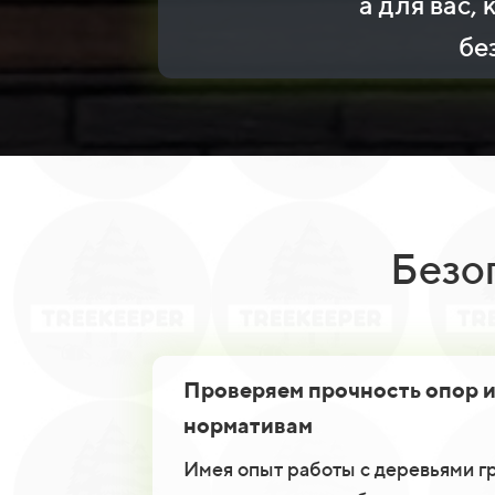
а для вас,
бе
Безо
Проверяем прочность опор и
нормативам
Имея опыт работы с деревьями г