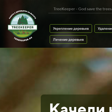
TreeKeeper - God save the trees
Укрепление деревьев
Удалени
Лечение деревьев
Качели 