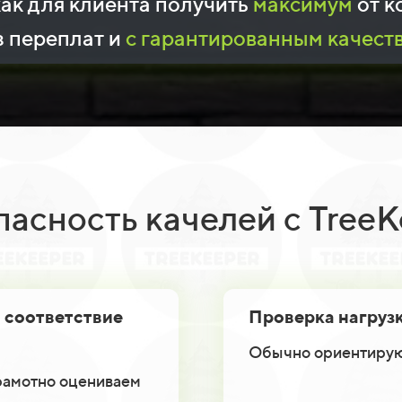
 как для клиента получить
максимум
от к
з переплат и
с гарантированным качест
пасность качелей с TreeK
 соответствие
Проверка нагруз
Обычно ориентируют
рамотно оцениваем