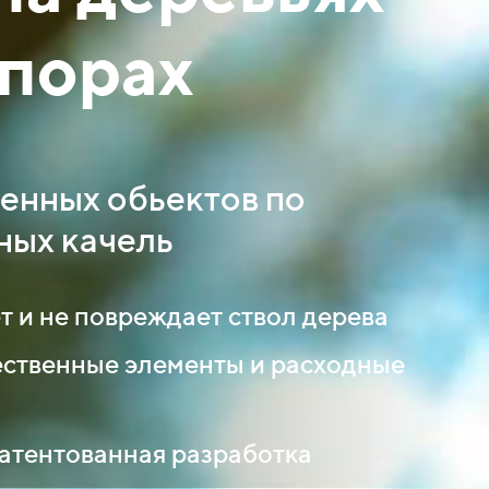
опорах
енных обьектов по
ных качель
т и не повреждает ствол дерева
ственные элементы и расходные
атентованная разработка