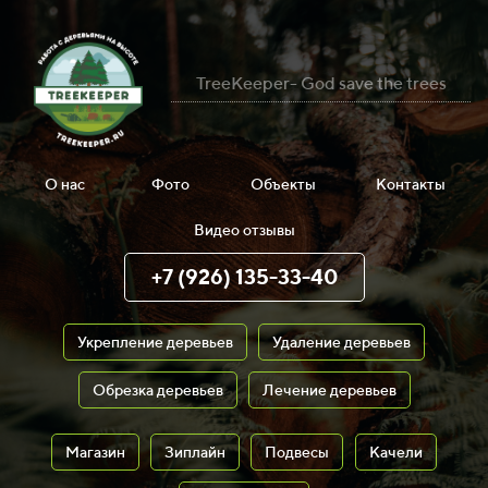
TreeKeeper- God save the trees
О нас
Фото
Объекты
Контакты
Видео отзывы
+7 (926) 135-33-40
Укрепление деревьев
Удаление деревьев
Обрезка деревьев
Лечение деревьев
Магазин
Зиплайн
Подвесы
Качели