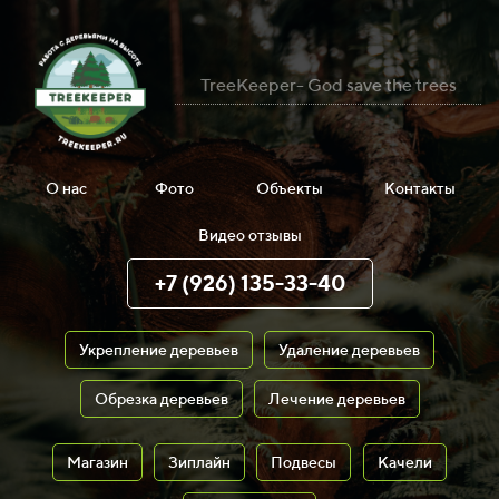
TreeKeeper- God save the trees
О нас
Фото
Объекты
Контакты
Видео отзывы
+7 (926) 135-33-40
Укрепление деревьев
Удаление деревьев
Обрезка деревьев
Лечение деревьев
Магазин
Зиплайн
Подвесы
Качели