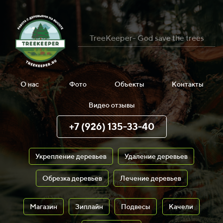
TreeKeeper- God save the trees
О нас
Фото
Объекты
Контакты
Видео отзывы
+7 (926) 135-33-40
Укрепление деревьев
Удаление деревьев
Обрезка деревьев
Лечение деревьев
Магазин
Зиплайн
Подвесы
Качели