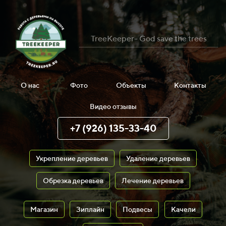
TreeKeeper- God save the trees
О нас
Фото
Объекты
Контакты
Видео отзывы
+7 (926) 135-33-40
Укрепление деревьев
Удаление деревьев
Обрезка деревьев
Лечение деревьев
Магазин
Зиплайн
Подвесы
Качели