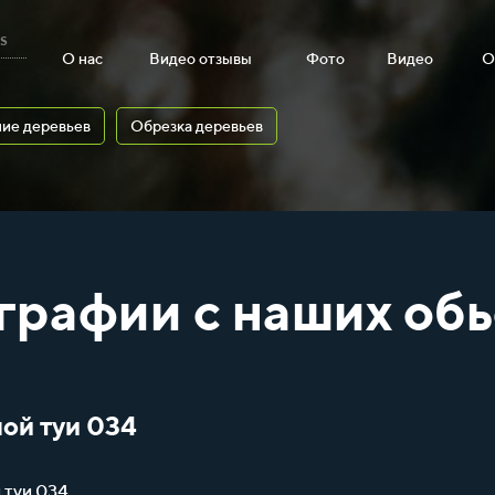
s
О нас
Видео отзывы
Фото
Видео
О
ие деревьев
Обрезка деревьев
графии с наших обь
ой туи 034
 туи 034