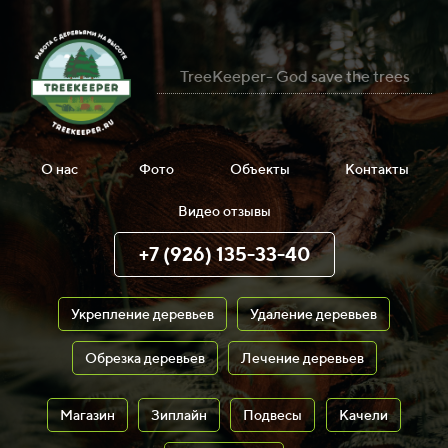
TreeKeeper- God save the trees
О нас
Фото
Объекты
Контакты
Видео отзывы
+7 (926) 135-33-40
Укрепление деревьев
Удаление деревьев
Обрезка деревьев
Лечение деревьев
Магазин
Зиплайн
Подвесы
Качели