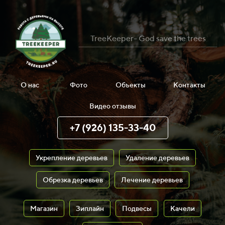
TreeKeeper- God save the trees
О нас
Фото
Объекты
Контакты
Видео отзывы
+7 (926) 135-33-40
Укрепление деревьев
Удаление деревьев
Обрезка деревьев
Лечение деревьев
Магазин
Зиплайн
Подвесы
Качели