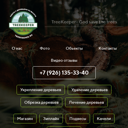
TreeKeeper- God save the trees
О нас
Фото
Объекты
Контакты
Видео отзывы
+7 (926) 135-33-40
Укрепление деревьев
Удаление деревьев
Обрезка деревьев
Лечение деревьев
Магазин
Зиплайн
Подвесы
Качели