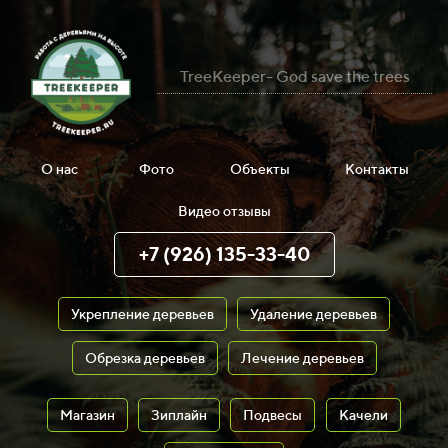
TreeKeeper- God save the trees
О нас
Фото
Объекты
Контакты
Видео отзывы
+7 (926) 135-33-40
Укрепление деревьев
Удаление деревьев
Обрезка деревьев
Лечение деревьев
Магазин
Зиплайн
Подвесы
Качели