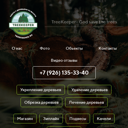
TreeKeeper- God save the trees
О нас
Фото
Объекты
Контакты
Видео отзывы
+7 (926) 135-33-40
Укрепление деревьев
Удаление деревьев
Обрезка деревьев
Лечение деревьев
Магазин
Зиплайн
Подвесы
Качели