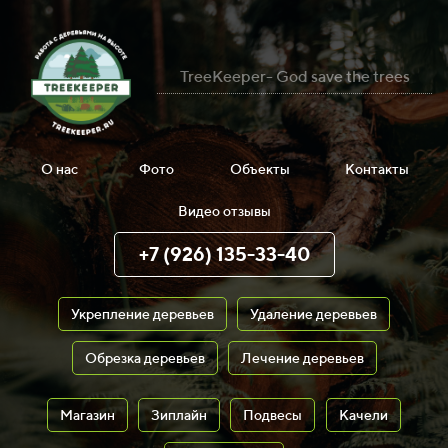
TreeKeeper- God save the trees
О нас
Фото
Объекты
Контакты
Видео отзывы
+7 (926) 135-33-40
Укрепление деревьев
Удаление деревьев
Обрезка деревьев
Лечение деревьев
Магазин
Зиплайн
Подвесы
Качели