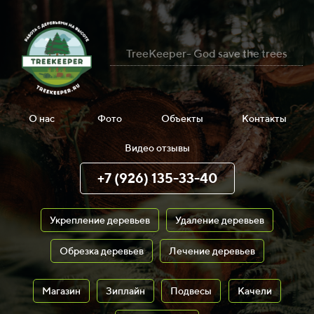
TreeKeeper- God save the trees
О нас
Фото
Объекты
Контакты
Видео отзывы
+7 (926) 135-33-40
Укрепление деревьев
Удаление деревьев
Обрезка деревьев
Лечение деревьев
Магазин
Зиплайн
Подвесы
Качели