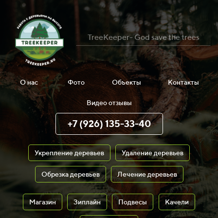
TreeKeeper- God save the trees
О нас
Фото
Объекты
Контакты
Видео отзывы
+7 (926) 135-33-40
Укрепление деревьев
Удаление деревьев
Обрезка деревьев
Лечение деревьев
Магазин
Зиплайн
Подвесы
Качели