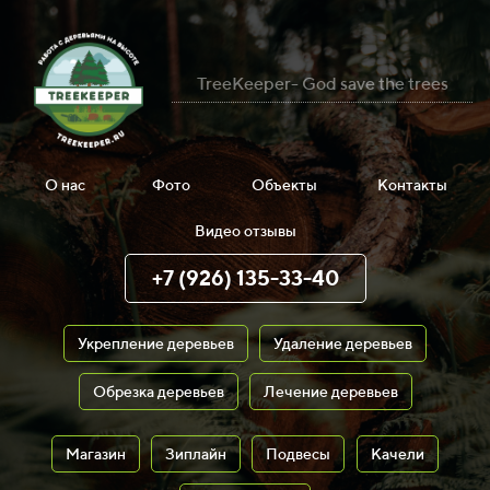
TreeKeeper- God save the trees
О нас
Фото
Объекты
Контакты
Видео отзывы
+7 (926) 135-33-40
Укрепление деревьев
Удаление деревьев
Обрезка деревьев
Лечение деревьев
Магазин
Зиплайн
Подвесы
Качели