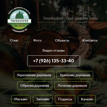
TreeKeeper- God save the trees
О нас
Фото
Объекты
Контакты
Видео отзывы
+7 (926) 135-33-40
Укрепление деревьев
Удаление деревьев
Обрезка деревьев
Лечение деревьев
Магазин
Зиплайн
Подвесы
Качели