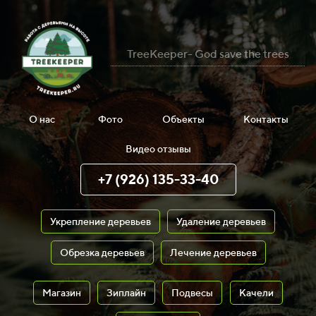
TreeKeeper- God save the trees
О нас
Фото
Объекты
Контакты
Видео отзывы
+7 (926) 135-33-40
Укрепление деревьев
Удаление деревьев
Обрезка деревьев
Лечение деревьев
Магазин
Зиплайн
Подвесы
Качели