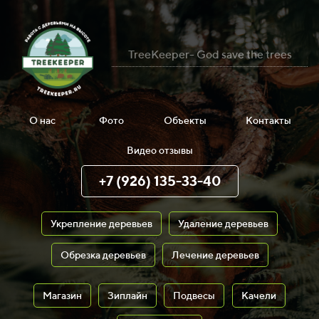
TreeKeeper- God save the trees
О нас
Фото
Объекты
Контакты
Видео отзывы
+7 (926) 135-33-40
Укрепление деревьев
Удаление деревьев
Обрезка деревьев
Лечение деревьев
Магазин
Зиплайн
Подвесы
Качели