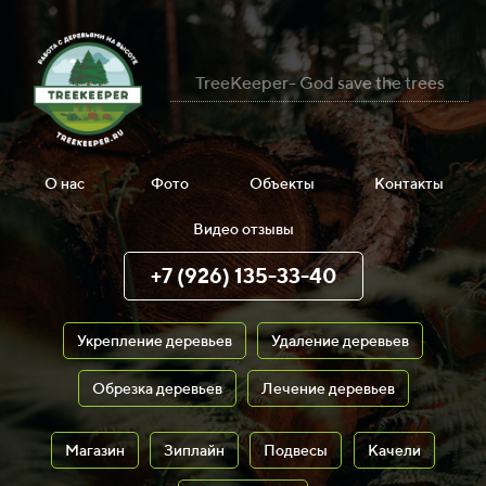
TreeKeeper- God save the trees
О нас
Фото
Объекты
Контакты
Видео отзывы
+7 (926) 135-33-40
Укрепление деревьев
Удаление деревьев
Обрезка деревьев
Лечение деревьев
Магазин
Зиплайн
Подвесы
Качели