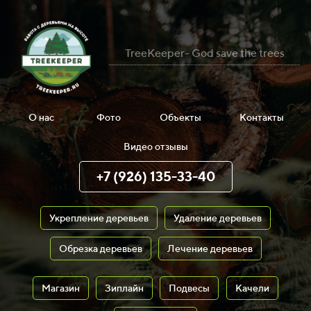
TreeKeeper- God save the trees
О нас
Фото
Объекты
Контакты
Видео отзывы
+7 (926) 135-33-40
Укрепление деревьев
Удаление деревьев
Обрезка деревьев
Лечение деревьев
Магазин
Зиплайн
Подвесы
Качели