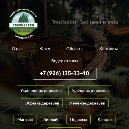
TreeKeeper- God save the trees
О нас
Фото
Объекты
Контакты
Видео отзывы
+7 (926) 135-33-40
Укрепление деревьев
Удаление деревьев
Обрезка деревьев
Лечение деревьев
Магазин
Зиплайн
Подвесы
Качели