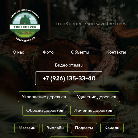
TreeKeeper- God save the trees
О нас
Фото
Объекты
Контакты
Видео отзывы
+7 (926) 135-33-40
Укрепление деревьев
Удаление деревьев
Обрезка деревьев
Лечение деревьев
Магазин
Зиплайн
Подвесы
Качели