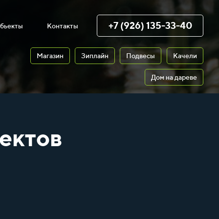
+7 (926) 135-33-40
бьекты
Контакты
Магазин
Зиплайн
Подвесы
Качели
Дом на дареве
ектов