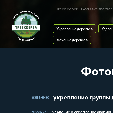
TreeKeeper - God save the tree
Укрепление деревьев
Удален
Лечение деревьев
Фото
укрепление группы 
Название:
Описание:
удаление и укрепление аварийн