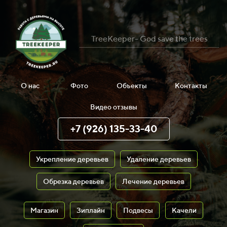
TreeKeeper- God save the trees
О нас
Фото
Объекты
Контакты
Видео отзывы
+7 (926) 135-33-40
Укрепление деревьев
Удаление деревьев
Обрезка деревьев
Лечение деревьев
Магазин
Зиплайн
Подвесы
Качели