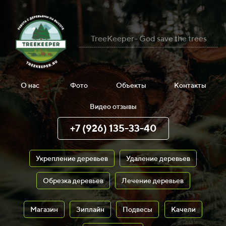
TreeKeeper- God save the trees
О нас
Фото
Объекты
Контакты
Видео отзывы
+7 (926) 135-33-40
Укрепление деревьев
Удаление деревьев
Обрезка деревьев
Лечение деревьев
Магазин
Зиплайн
Подвесы
Качели