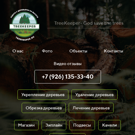
TreeKeeper- God save the trees
О нас
Фото
Объекты
Контакты
Видео отзывы
+7 (926) 135-33-40
Укрепление деревьев
Удаление деревьев
Обрезка деревьев
Лечение деревьев
Магазин
Зиплайн
Подвесы
Качели