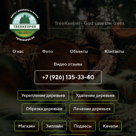
TreeKeeper- God save the trees
О нас
Фото
Объекты
Контакты
Видео отзывы
+7 (926) 135-33-40
Укрепление деревьев
Удаление деревьев
Обрезка деревьев
Лечение деревьев
Магазин
Зиплайн
Подвесы
Качели