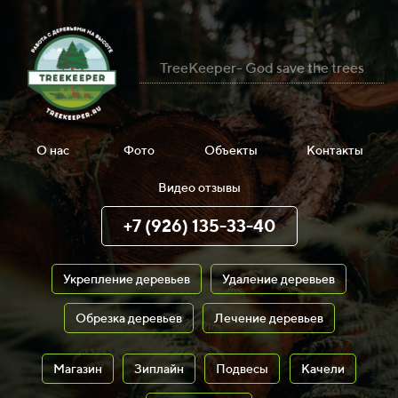
TreeKeeper- God save the trees
О нас
Фото
Объекты
Контакты
Видео отзывы
+7 (926) 135-33-40
Укрепление деревьев
Удаление деревьев
Обрезка деревьев
Лечение деревьев
Магазин
Зиплайн
Подвесы
Качели