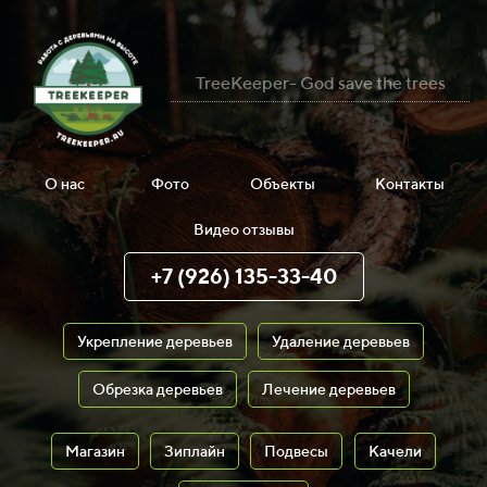
TreeKeeper- God save the trees
О нас
Фото
Объекты
Контакты
Видео отзывы
+7 (926) 135-33-40
Укрепление деревьев
Удаление деревьев
Обрезка деревьев
Лечение деревьев
Магазин
Зиплайн
Подвесы
Качели