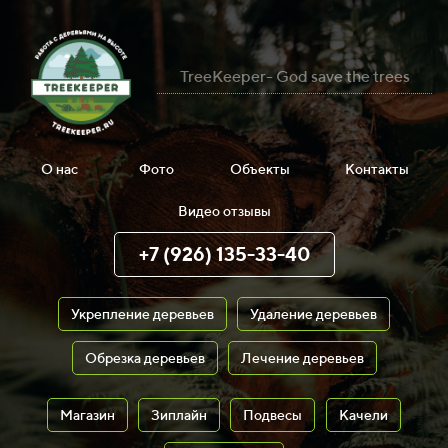
TreeKeeper- God save the trees
О нас
Фото
Объекты
Контакты
Видео отзывы
+7 (926) 135-33-40
Укрепление деревьев
Удаление деревьев
Обрезка деревьев
Лечение деревьев
Магазин
Зиплайн
Подвесы
Качели