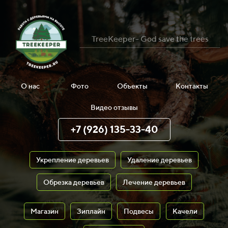
TreeKeeper- God save the trees
О нас
Фото
Объекты
Контакты
Видео отзывы
+7 (926) 135-33-40
Укрепление деревьев
Удаление деревьев
Обрезка деревьев
Лечение деревьев
Магазин
Зиплайн
Подвесы
Качели