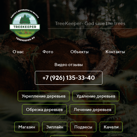
TreeKeeper- God save the trees
О нас
Фото
Объекты
Контакты
Видео отзывы
+7 (926) 135-33-40
Укрепление деревьев
Удаление деревьев
Обрезка деревьев
Лечение деревьев
Магазин
Зиплайн
Подвесы
Качели