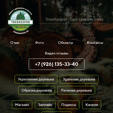
TreeKeeper- God save the trees
О нас
Фото
Объекты
Контакты
Видео отзывы
+7 (926) 135-33-40
Укрепление деревьев
Удаление деревьев
Обрезка деревьев
Лечение деревьев
Магазин
Зиплайн
Подвесы
Качели