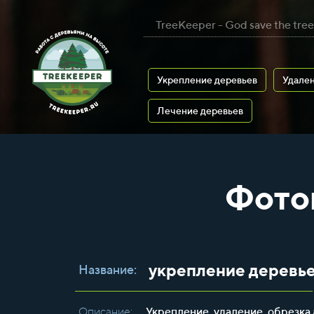
TreeKeeper - God save the tree
Укрепление деревьев
Удален
Лечение деревьев
Фото
укрепление деревь
Название:
Описание:
Укрепление, удаление, обрезка