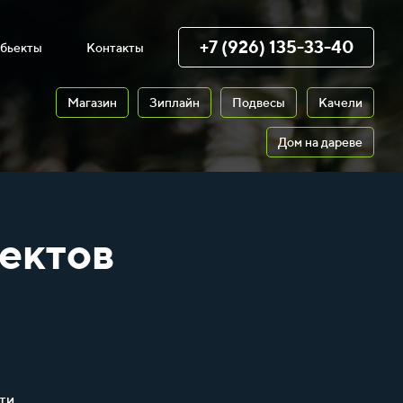
+7 (926) 135-33-40
бьекты
Контакты
Магазин
Зиплайн
Подвесы
Качели
Дом на дареве
ектов
ти