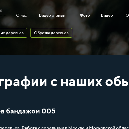
s
О нас
Видео отзывы
Фото
Видео
О
ие деревьев
Обрезка деревьев
графии с наших обь
ев бандажом 005
 деревьев. Работа с деревьями в Москве и Московской облас