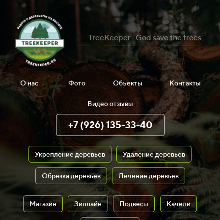
TreeKeeper- God save the trees
О нас
Фото
Объекты
Контакты
Видео отзывы
+7 (926) 135-33-40
Укрепление деревьев
Удаление деревьев
Обрезка деревьев
Лечение деревьев
Магазин
Зиплайн
Подвесы
Качели