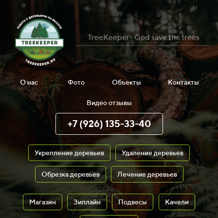
TreeKeeper- God save the trees
О нас
Фото
Объекты
Контакты
Видео отзывы
+7 (926) 135-33-40
Укрепление деревьев
Удаление деревьев
Обрезка деревьев
Лечение деревьев
Магазин
Зиплайн
Подвесы
Качели