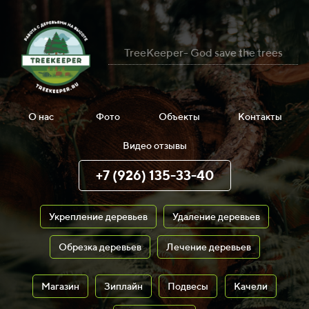
TreeKeeper- God save the trees
О нас
Фото
Объекты
Контакты
Видео отзывы
+7 (926) 135-33-40
Укрепление деревьев
Удаление деревьев
Обрезка деревьев
Лечение деревьев
Магазин
Зиплайн
Подвесы
Качели