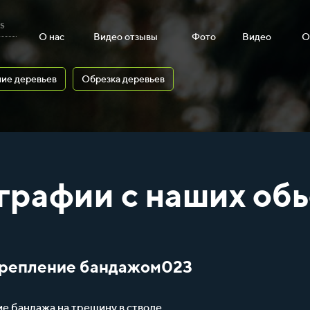
s
О нас
Видео отзывы
Фото
Видео
О
ие деревьев
Обрезка деревьев
графии с наших обь
укрепление бандажом023
е бандажа на трещину в стволе