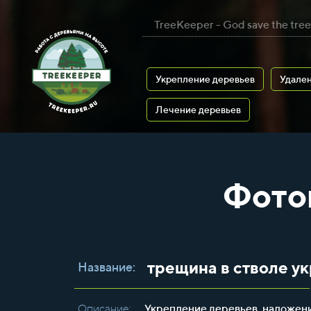
TreeKeeper - God save the tree
Укрепление деревьев
Удален
Лечение деревьев
Фото
трещина в стволе 
Название:
Описание:
Укрепление деревьев, наложени