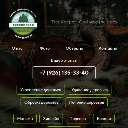
TreeKeeper- God save the trees
О нас
Фото
Объекты
Контакты
Видео отзывы
+7 (926) 135-33-40
Укрепление деревьев
Удаление деревьев
Обрезка деревьев
Лечение деревьев
Магазин
Зиплайн
Подвесы
Качели