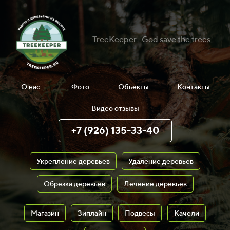
TreeKeeper- God save the trees
О нас
Фото
Объекты
Контакты
Видео отзывы
+7 (926) 135-33-40
Укрепление деревьев
Удаление деревьев
Обрезка деревьев
Лечение деревьев
Магазин
Зиплайн
Подвесы
Качели