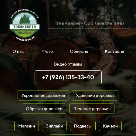
TreeKeeper- God save the trees
О нас
Фото
Объекты
Контакты
Видео отзывы
+7 (926) 135-33-40
Укрепление деревьев
Удаление деревьев
Обрезка деревьев
Лечение деревьев
Магазин
Зиплайн
Подвесы
Качели