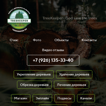
TreeKeeper- God save the trees
О нас
Фото
Объекты
Контакты
Видео отзывы
+7 (926) 135-33-40
Укрепление деревьев
Удаление деревьев
Обрезка деревьев
Лечение деревьев
Магазин
Зиплайн
Подвесы
Качели