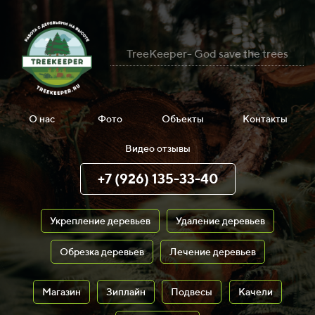
TreeKeeper- God save the trees
О нас
Фото
Объекты
Контакты
Видео отзывы
+7 (926) 135-33-40
Укрепление деревьев
Удаление деревьев
Обрезка деревьев
Лечение деревьев
Магазин
Зиплайн
Подвесы
Качели