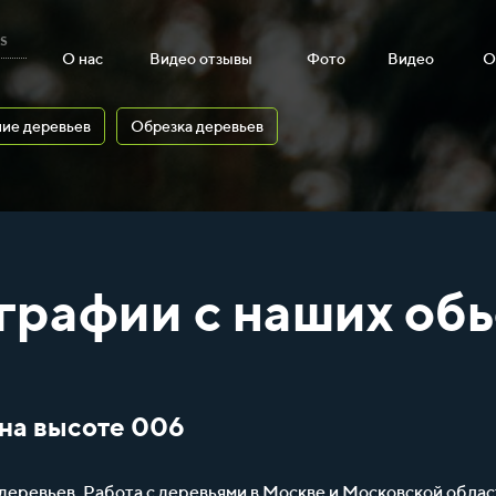
s
О нас
Видео отзывы
Фото
Видео
О
ие деревьев
Обрезка деревьев
графии с наших обь
 на высоте 006
 деревьев. Работа с деревьями в Москве и Московской облас