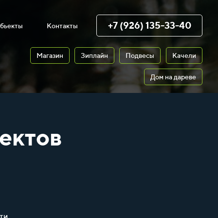
+7 (926) 135-33-40
бьекты
Контакты
Магазин
Зиплайн
Подвесы
Качели
Дом на дареве
ектов
ти