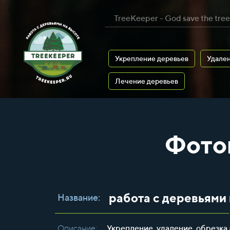
TreeKeeper - God save the tree
Укрепление деревьев
Удален
Лечение деревьев
Фото
работа с деревьями
Название:
Описание:
Укрепление, удаление, обрезка