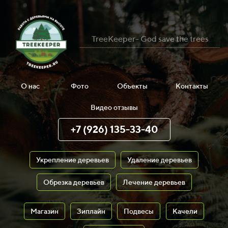
TreeKeeper- God save the trees
О нас
Фото
Объекты
Контакты
Видео отзывы
+7 (926) 135-33-40
Укрепление деревьев
Удаление деревьев
Обрезка деревьев
Лечение деревьев
Магазин
Зиплайн
Подвесы
Качели