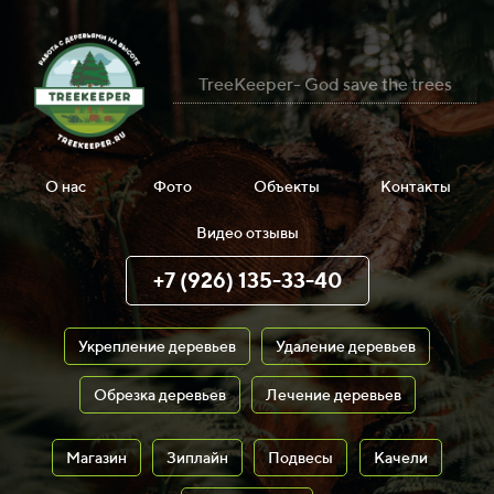
TreeKeeper- God save the trees
О нас
Фото
Объекты
Контакты
Видео отзывы
+7 (926) 135-33-40
Укрепление деревьев
Удаление деревьев
Обрезка деревьев
Лечение деревьев
Магазин
Зиплайн
Подвесы
Качели