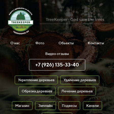
TreeKeeper- God save the trees
О нас
Фото
Объекты
Контакты
Видео отзывы
+7 (926) 135-33-40
Укрепление деревьев
Удаление деревьев
Обрезка деревьев
Лечение деревьев
Магазин
Зиплайн
Подвесы
Качели